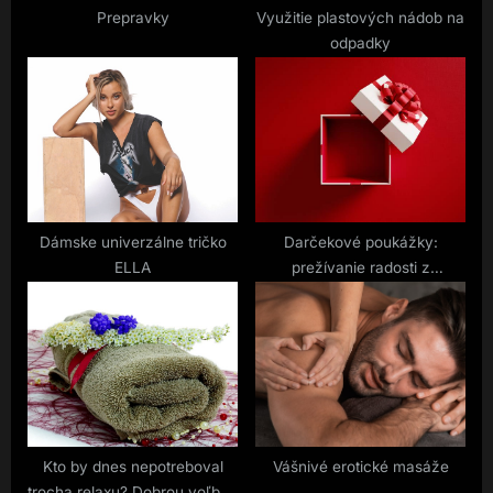
t
Prepravky
Využitie plastových nádob na
odpadky
:
Dámske univerzálne tričko
Darčekové poukážky:
ELLA
prežívanie radosti z
darovania
Kto by dnes nepotreboval
Vášnivé erotické masáže
trocha relaxu? Dobrou voľbou