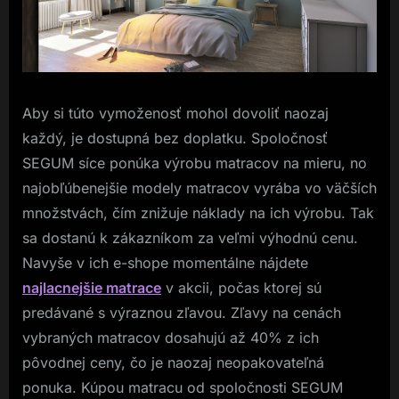
Aby si túto vymoženosť mohol dovoliť naozaj
každý, je dostupná bez doplatku. Spoločnosť
SEGUM síce ponúka výrobu matracov na mieru, no
najobľúbenejšie modely matracov vyrába vo väčších
množstvách, čím znižuje náklady na ich výrobu. Tak
sa dostanú k zákazníkom za veľmi výhodnú cenu.
Navyše v ich e-shope momentálne nájdete
najlacnejšie matrace
v akcii, počas ktorej sú
predávané s výraznou zľavou. Zľavy na cenách
vybraných matracov dosahujú až 40% z ich
pôvodnej ceny, čo je naozaj neopakovateľná
ponuka. Kúpou matracu od spoločnosti SEGUM