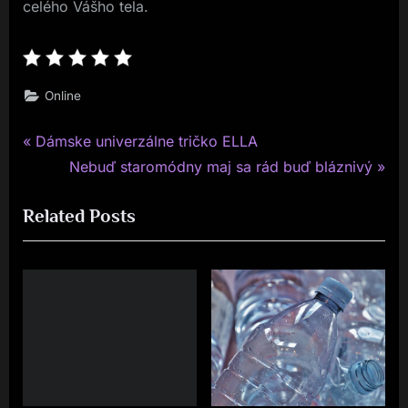
celého Vášho tela.
Online
P
Navigace
Dámske univerzálne tričko ELLA
r
N
Nebuď staromódny maj sa rád buď bláznivý
pro
e
e
Related Posts
v
x
příspěvek
i
t
o
P
u
o
s
s
P
t
o
:
s