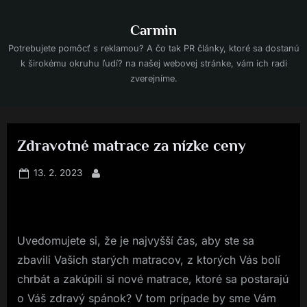
Skip
to
Carmin
content
Potrebujete pomôcť s reklamou? A čo tak PR články, ktoré sa dostanú
k širokému okruhu ľudí? na našej webovej stránke, vám ich radi
zverejníme.
Zdravotné matrace za nízke ceny
Posted
13. 2. 2023
By
on
Uvedomujete si, že je najvyšší čas, aby ste sa
zbavili Vašich starých matracov, z ktorých Vás bolí
chrbát a zakúpili si nové matrace, ktoré sa postarajú
o Váš zdravý spánok? V tom prípade by sme Vám