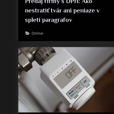
Predaj firmy s DPH: Ako
nestratiť tvár ani peniaze v
spleti paragrafov
Online