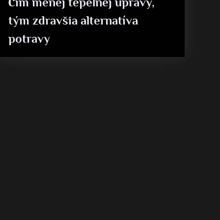
Čím menej tepelnej úpravy,
tým zdravšia alternatíva
potravy