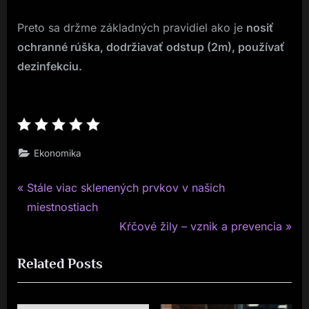
Preto sa držme základných pravidiel ako je
nosiť
ochranné rúška, dodržiavať odstup (2m), používať
dezinfekciu.
Ekonomika
P
Navigace
Stále viac sklenených prvkov v našich
r
miestnostiach
pro
e
N
Kŕčové žily – vznik a prevencia
v
e
příspěvek
Related Posts
i
x
o
t
u
P