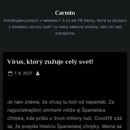
Skip
to
Carmin
content
Potrebujete pomôcť s reklamou? A čo tak PR články, ktoré sa dostanú
k širokému okruhu ľudí? na našej webovej stránke, vám ich radi
zverejníme.
Vírus, ktorý zužuje celý svet!
Posted
7. 9. 2021
By
on
Je nám známe, že vírusy tu boli od nepamäti. Za
najpočetnejšími úmrtiami môže aj Španielska
chrípka, kde prišlo o život milióny ľudí. Covid19 zdá
sa, že prepíše históriu Španielskej chrípky. Máme sa