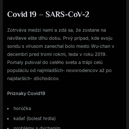
Covid 19 – SARS-CoV-2
Z
otrváva medzi nami a zdá sa, že zostane na
návšteve ešte dlhú dobu. Prvý prípad, kde svoju
sondu s vírusom zanechal bolo mesto Wu-chan v
decembri pred tromi rokmi, teda v roku 2019.
Pomaly putoval do celého sveta a trápi celú
populáciu od najmladších- novorodencov až po
najstarších- dôchodcov.
Príznaky Covid19
horúčka
kašeľ (bolesť hrdla)
problémy s dýchaním