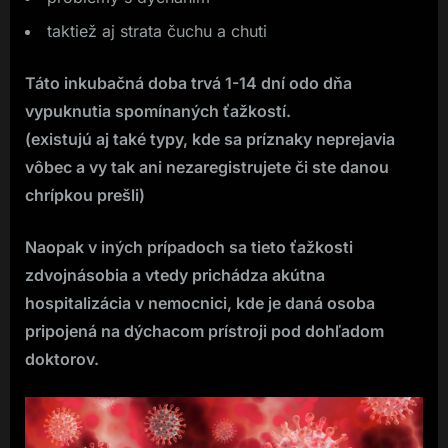
taktiež aj strata čuchu a chuti
Táto inkubačná doba trvá 1-14 dní odo dňa
vypuknutia spomínaných ťažkostí.
(existujú aj také typy, kde sa príznaky neprejavia
vôbec a vy tak ani nezaregistrujete či ste danou
chrípkou prešli)
Naopak v iných prípadoch sa tieto ťažkosti
zdvojnásobia a vtedy prichádza akútna
hospitalizácia v nemocnici, kde je daná osoba
pripojená na dýchacom prístroji pod dohľadom
doktorov.