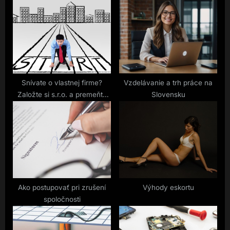
s
o
P
s
o
t
s
:
t
:
Snívate o vlastnej firme?
Vzdelávanie a trh práce na
Založte si s.r.o. a premeňte
Slovensku
svoj nápad na realitu
Ako postupovať pri zrušení
Výhody eskortu
spoločnosti