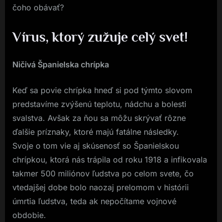
čoho obávať?
Vírus, ktorý zužuje celý svet!
Ničivá Španielska chrípka
Keď sa povie chrípka hneď si pod týmto slovom
predstavíme zvýšenú teplotu, nádchu a bolesti
svalstva. Avšak za ňou sa môžu skrývať rôzne
ďalšie príznaky, ktoré majú fatálne následky.
Svoje o tom vie aj skúsenosť so Španielskou
chrípkou, ktorá nás trápila od roku 1918 a infikovala
takmer 500 miliónov ľudstva po celom svete, čo
vtedajšej dobe bolo naozaj prelomom v histórii
úmrtia ľudstva, teda ak nepočítame vojnové
obdobie.