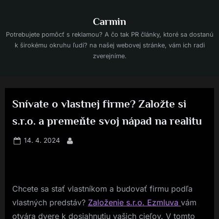
Skip
to
Carmin
content
Potrebujete pomôcť s reklamou? A čo tak PR články, ktoré sa dostanú
k širokému okruhu ľudí? na našej webovej stránke, vám ich radi
zverejníme.
Snívate o vlastnej firme? Založte si
s.r.o. a premeňte svoj nápad na realitu
Posted
14. 4. 2024
By
on
Chcete sa stať vlastníkom a budovať firmu podľa
vlastných predstáv?
Založenie s.r.o. Ezmluva
vám
otvára dvere k dosiahnutiu vašich cieľov. V tomto