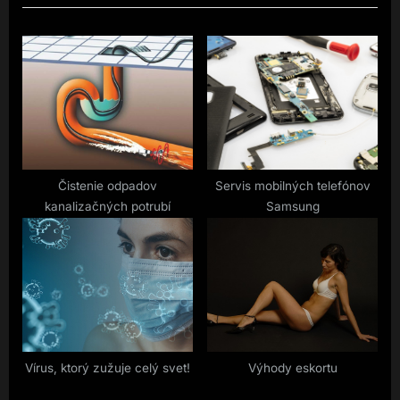
v
t
příspěvek
i
P
o
o
u
s
s
t
P
:
o
s
Čistenie odpadov
Servis mobilných telefónov
kanalizačných potrubí
Samsung
t
:
Vírus, ktorý zužuje celý svet!
Výhody eskortu