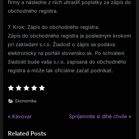
firmy a následne z nich uhradiť poplatky za zápis do
obchodného registra.
7. Krok: Zápis do obchodného registra.
Zápis do obchodného registra je posledným krokom
pri zakladaní s.r.o. Žiadosť o zápis sa podáva
elektronicky na portáli slovensko.sk. Po schválení
žiadosti bude vaša s.r.o. zapísaná do obchodného
registra a môže tak oficiálne začať podnikať.
Ekonomika
P
N
Navigace
Kávovar
Spríjemnite si dlhé chvíle
r
e
pro
Related Posts
e
x