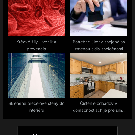
Kŕčové žily – vznik a
Potrebné úkony spojené so
prevencia
zmenou sídla spoločnosti
Sklenené predelové steny do
Čistenie odpadov v
interiéru
domácnostiach je pre silné
nátury