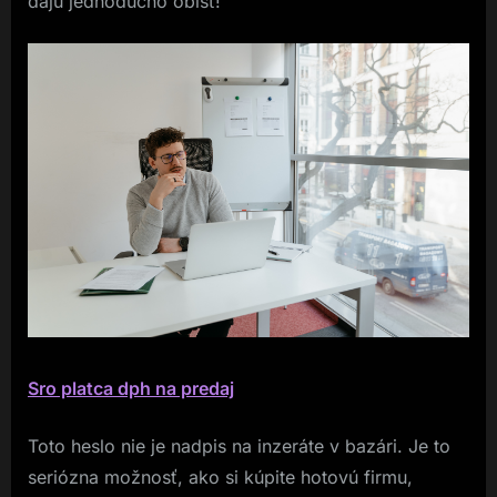
dajú jednoducho obísť!
Sro platca dph na predaj
Toto heslo nie je nadpis na inzeráte v bazári. Je to
seriózna možnosť, ako si kúpite hotovú firmu,