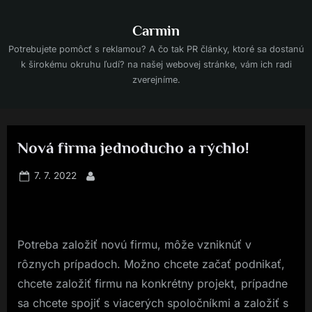
Skip
to
Carmin
content
Potrebujete pomôcť s reklamou? A čo tak PR články, ktoré sa dostanú
k širokému okruhu ľudí? na našej webovej stránke, vám ich radi
zverejníme.
Nová firma jednoducho a rýchlo!
Posted
7. 7. 2022
By
on
Potreba založiť novú firmu, môže vzniknúť v
rôznych prípadoch. Možno chcete začať podnikať,
chcete založiť firmu na konkrétny projekt, prípadne
sa chcete spojiť s viacerých spoločníkmi a založiť s