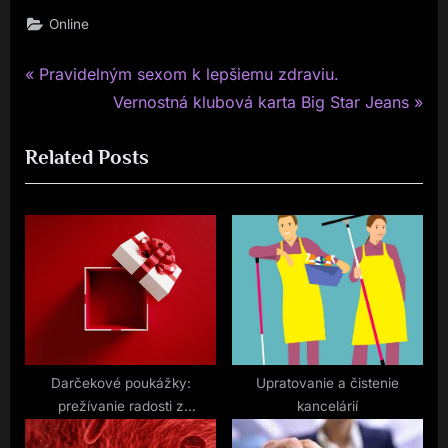
Online
P
Navigace
Pravidelným sexom k lepšiemu zdraviu.
r
N
Vernostná klubová karta Big Star Jeans
pro
e
e
Related Posts
v
x
příspěvek
i
t
o
P
u
o
s
s
P
t
o
:
s
t
Darčekové poukážky:
Upratovanie a čistenie
prežívanie radosti z
kancelárií
:
darovania