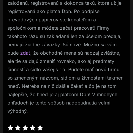
založenú, registrovanú a dokonca takú, ktorá už je
registrovaná ako platca Dph. Po podpise
prevodových papierov ste konateľom a
spoločníkom a môžete začať pracovať! Firmy
takéhoto rázu sú zakladané len za účelom predaja,
nemajú žiadne záväzky. Sú nové. Možno sa vám
bude
zdať
, že obchodné mená sú naozaj zvláštne,
ale tie sa dajú zmeniť rovnako, ako aj predmety
činností a sídlo vašej s.r.o. Budete mať novú firmu
so zmeneným názvom, sídlom a živnosťami takmer
hneď. Netreba na nič ďalšie čakať a čo je na tom
najlepšie, že hneď je aj platcom Dph! V mnohých
ohľadoch je tento spôsob nadobudnutia veľmi
výhodný.