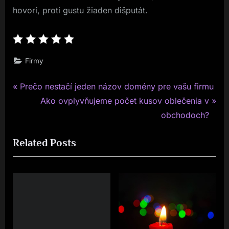
hovorí, proti gustu žiaden dišputát.
Firmy
P
Navigace
Prečo nestačí jeden názov domény pre vašu firmu
r
N
Ako ovplyvňujeme počet kusov oblečenia v
pro
e
e
obchodoch?
v
x
příspěvek
Related Posts
i
t
o
P
u
o
s
s
P
t
o
:
s