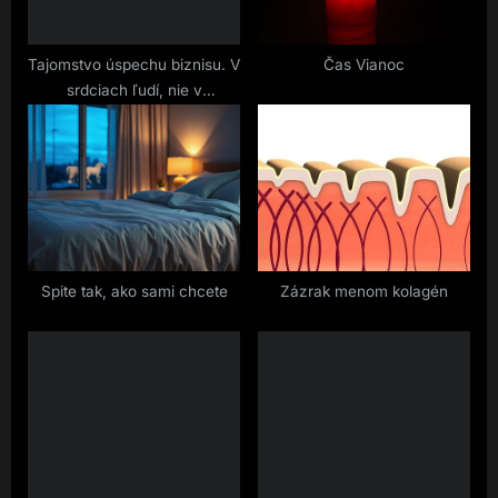
t
:
Tajomstvo úspechu biznisu. V
Čas Vianoc
srdciach ľudí, nie v
algoritmoch
Spite tak, ako sami chcete
Zázrak menom kolagén