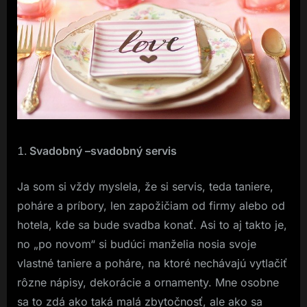
Svadobný –svadobný servis
Ja som si vždy myslela, že si servis, teda taniere,
poháre a príbory, len zapožičiam od firmy alebo od
hotela, kde sa bude svadba konať. Asi to aj takto je,
no „po novom“ si budúci manželia nosia svoje
vlastné taniere a poháre, na ktoré nechávajú vytlačiť
rôzne nápisy, dekorácie a ornamenty. Mne osobne
sa to zdá ako taká malá zbytočnosť, ale ako sa