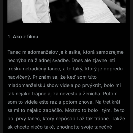
Ako z filmu
Tanec mladomanželov je klasika, ktorá samozrejme
nechýba na žiadnej svadbe. Dnes ale zjavne letí
trošku netradičný tanec, a to taký, ktorý je dopredu
nacvičený. Priznám sa, že keď som túto
mladomanželskú show videla po prvýkrát, bolo mi
tak nejako trápne aj za nevestu a ženícha. Potom
som to videla ešte raz a potom znova. Na tretíkrát
sa mi to nejako zapáčilo. Možno to bolo i tým, že to
bol prvý tanec, ktorý nepôsobil až tak trápne. Takže
ak chcete niečo také, zhodnoťte svoje tanečné