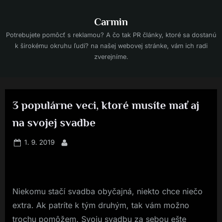
Skip
to
Carmin
content
Potrebujete pomôcť s reklamou? A čo tak PR články, ktoré sa dostanú
k širokému okruhu ľudí? na našej webovej stránke, vám ich radi
zverejníme.
3 populárne veci, ktoré musíte mať aj
na svojej svadbe
Posted
1. 9. 2019
By
on
Niekomu stačí svadba obyčajná, niekto chce niečo
extra. Ak patríte k tým druhým, tak vám možno
trochu pomôžem. Svoju svadbu za sebou ešte