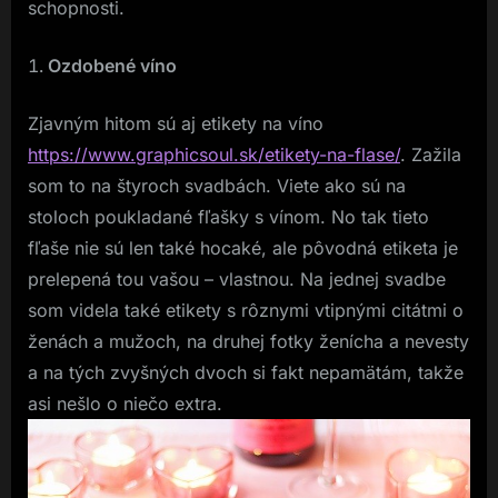
schopnosti.
Ozdobené víno
Zjavným hitom sú aj etikety na víno
https://www.graphicsoul.sk/etikety-na-flase/
. Zažila
som to na štyroch svadbách. Viete ako sú na
stoloch poukladané fľašky s vínom. No tak tieto
fľaše nie sú len také hocaké, ale pôvodná etiketa je
prelepená tou vašou – vlastnou. Na jednej svadbe
som videla také etikety s rôznymi vtipnými citátmi o
ženách a mužoch, na druhej fotky ženícha a nevesty
a na tých zvyšných dvoch si fakt nepamätám, takže
asi nešlo o niečo extra.