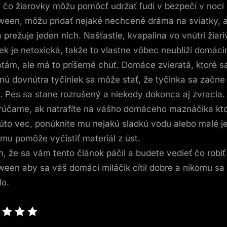
ľ čo žiarovky môžu pomôcť udržať ľudí v bezpečí v noci
ween, môžu pridať nejaké nechcené dráma na sviatky, 
a prežuje jeden nich. Našťastie, kvapalina vo vnútri žiar
iek je netoxická, takže to vlastne vôbec neublíži domác
atám, ale má to príšerné chuť. Domáce zvieratá, ktoré s
nú dovnútra tyčiniek sa môže stať, že tyčinka sa začne
ť. Pes sa stane rozrušený a niekedy dokonca aj zvracia.
účame, ak natrafíte na vášho domáceho maznáčika kt
túto vec, ponúknite mu nejakú sladkú vodu alebo malé je
 mu pomôže vyčistiť materiál z úst.
, že sa vám tento článok páčil a budete vedieť čo robiť
ween aby sa váš domáci miláčik cítil dobre a nikomu sa 
lo.