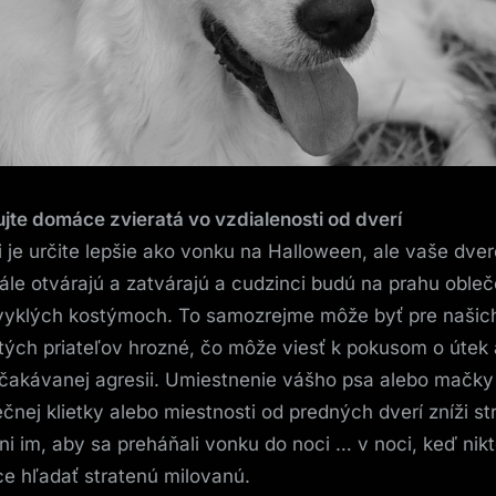
jte domáce zvieratá vo vzdialenosti od dverí
i je určite lepšie ako vonku na Halloween, ale vaše dver
ále otvárajú a zatvárajú a cudzinci budú na prahu oble
yklých kostýmoch. To samozrejme môže byť pre našic
tých priateľov hrozné, čo môže viesť k pokusom o útek
čakávanej agresii. Umiestnenie vášho psa alebo mačky
čnej klietky alebo miestnosti od predných dverí zníži st
ni im, aby sa preháňali vonku do noci … v noci, keď nik
e hľadať stratenú milovanú.