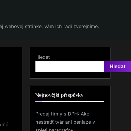
j webovej stránke, vám ich radi zverejníme.
Hledat
Hledat
Nejnovější příspěvky
Predaj firmy s DPH: Ako
nestratiť tvár ani peniaze v
adnú
spleti paragrafov