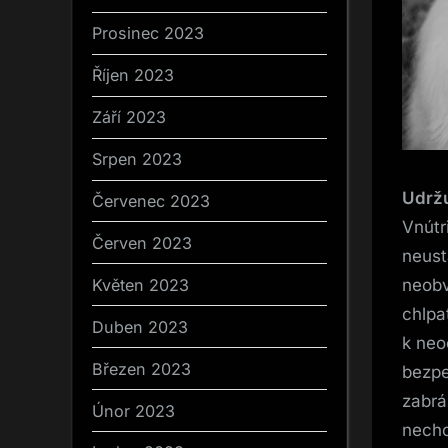
Prosinec 2023
Říjen 2023
Září 2023
Srpen 2023
Udržu
Červenec 2023
Vnútr
Červen 2023
neust
Květen 2023
neobv
chlpa
Duben 2023
k neo
Březen 2023
bezpe
zabrá
Únor 2023
nechc