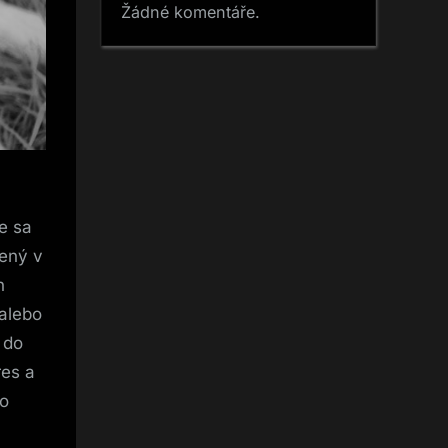
Žádné komentáře.
e sa
čený v
h
 alebo
 do
res a
to