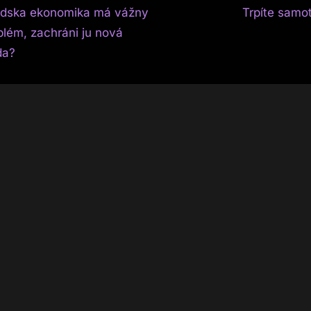
N
igace
dska ekonomika má vážny
Trpíte samo
e
blém, zachráni ju nová
x
da?
t
spěvek
P
o
s
t
: