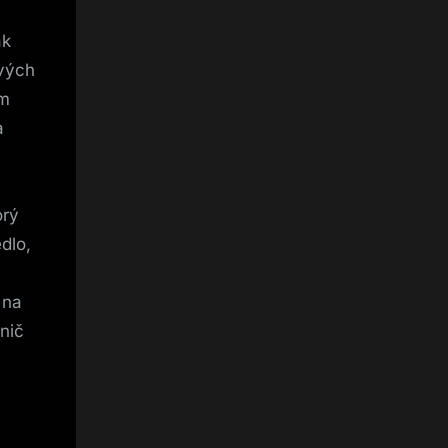
ak
ivých
im
a
orý
dlo,
 na
nič