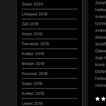
Zatia
Srpen 2020
Hallo
Listopad 2019
zvier
tyčin
Září 2019
zvier
Srpen 2019
dosta
Červenec 2019
drobi
Odpor
Květen 2019
žuje 
Březen 2019
ktoré
Dúfam
Prosinec 2018
Hallo
Srpen 2018
nesta
Květen 2018
Leden 2018