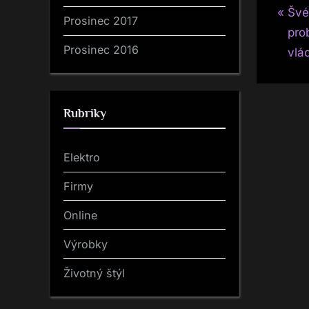
P
Nav
Švé
Prosinec 2017
r
pro
pro
Prosinec 2016
e
vlá
v
pří
i
o
Rubriky
u
s
Elektro
P
Firmy
o
s
Online
t
Výrobky
:
Životný štýl