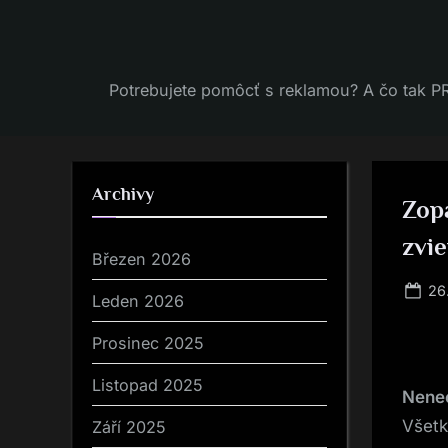
Skip
to
content
Potrebujete pomôcť s reklamou? A čo tak PR
Archivy
Zop
zvie
Březen 2026
Po
26
Leden 2026
on
Prosinec 2025
Listopad 2025
Nenec
Všetk
Září 2025