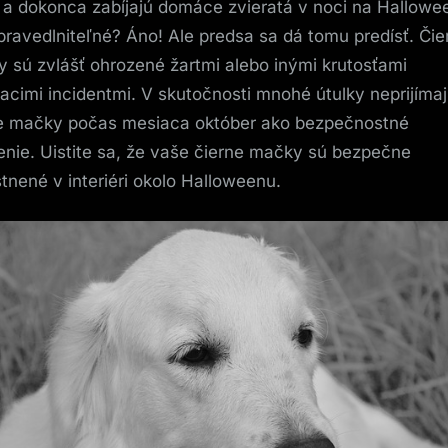
 a dokonca zabíjajú domáce zvieratá v noci na Hallowe
ravedlniteľné? Áno! Ale predsa sa dá tomu predísť. Čie
 sú zvlášť ohrozené žartmi alebo inými krutosťami
iacimi incidentmi. V skutočnosti mnohé útulky neprijíma
e mačky počas mesiaca október ako bezpečnostné
enie. Uistite sa, že vaše čierne mačky sú bezpečne
tnené v interiéri okolo Halloweenu.