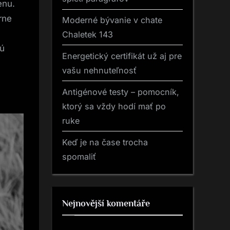
enu.
rne
Moderné bývanie v chate
Chaletek 143
jú
Energetický certifikát už aj pre
vašu nehnuteľnosť
Antigénové testy – pomocník,
ktorý sa vždy hodí mať po
ruke
Keď je na čase trocha
spomaliť
Nejnovější komentáře