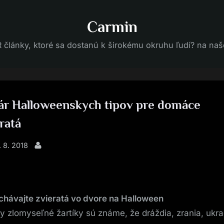
Carmin
 články, ktoré sa dostanú k širokému okruhu ľudí? na naše
ár Halloweenskych tipov pre domáce
ratá
sted
. 8. 2018
By
hávajte zvieratá vo dvore na Halloween
y zlomyseľné žartíky sú známe, že dráždia, zrania, ukr